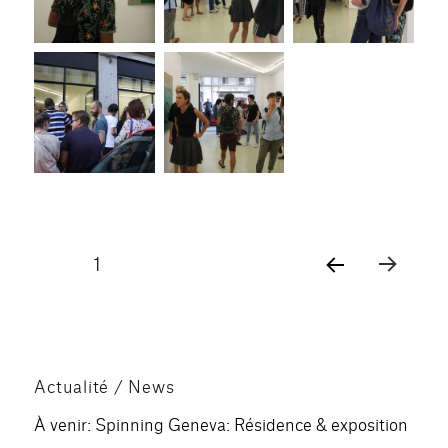
Pagination
PAGE
1
PAG
des
E
SUIV
publications
ANT
E
Actualité / News
À venir: Spinning Geneva: Résidence & exposition