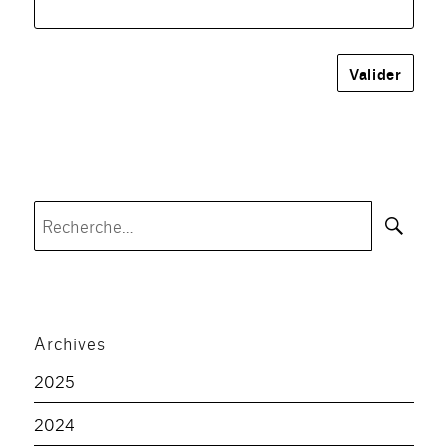
Rec
Recherche
pour :
Archives
2025
2024