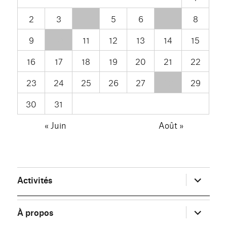
2
3
4
5
6
7
8
9
10
11
12
13
14
15
16
17
18
19
20
21
22
23
24
25
26
27
28
29
30
31
« Juin
Août »
ouvrir
Activités
le
sous-
menu
ouvrir
À propos
le
sous-