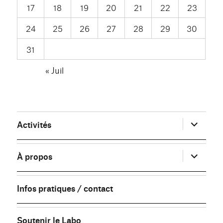
17
18
19
20
21
22
23
24
25
26
27
28
29
30
31
« Juil
ouvrir
Activités
le
sous-
menu
ouvrir
À propos
le
sous-
menu
Infos pratiques / contact
Soutenir le Labo