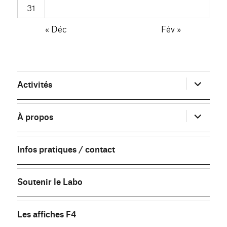
31
« Déc
Fév »
ouvrir
Activités
le
sous-
menu
ouvrir
À propos
le
sous-
menu
Infos pratiques / contact
Soutenir le Labo
Les affiches F4