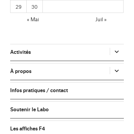
29
30
« Mai
Juil »
ouvrir
Activités
le
sous-
menu
ouvrir
À propos
le
sous-
menu
Infos pratiques / contact
Soutenir le Labo
Les affiches F4