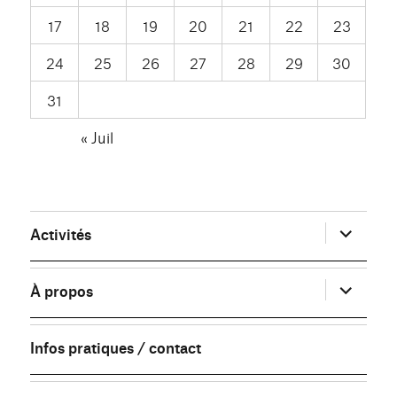
17
18
19
20
21
22
23
24
25
26
27
28
29
30
31
« Juil
ouvrir
Activités
le
sous-
menu
ouvrir
À propos
le
sous-
menu
Infos pratiques / contact