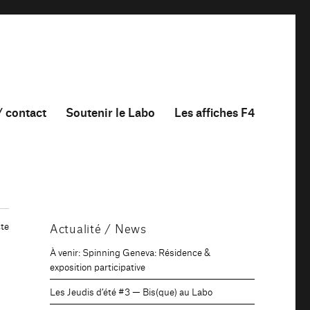
/ contact
Soutenir le Labo
Les affiches F4
te
Actualité / News
À venir: Spinning Geneva: Résidence &
exposition participative
Les Jeudis d’été #3 — Bis(que) au Labo