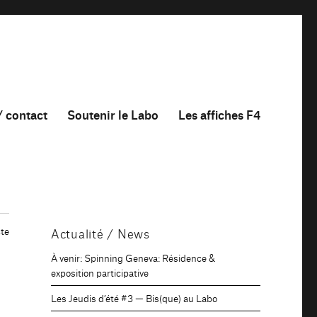
/ contact
Soutenir le Labo
Les affiches F4
te
Actualité / News
À venir: Spinning Geneva: Résidence &
exposition participative
Les Jeudis d’été #3 — Bis(que) au Labo