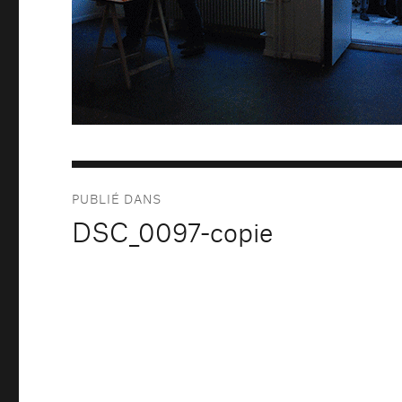
Navigation
PUBLIÉ DANS
de
DSC_0097-copie
l’article