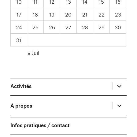
10
11
12
13
14
15
16
17
18
19
20
21
22
23
24
25
26
27
28
29
30
31
« Juil
ouvrir
Activités
le
sous-
menu
ouvrir
À propos
le
sous-
menu
Infos pratiques / contact