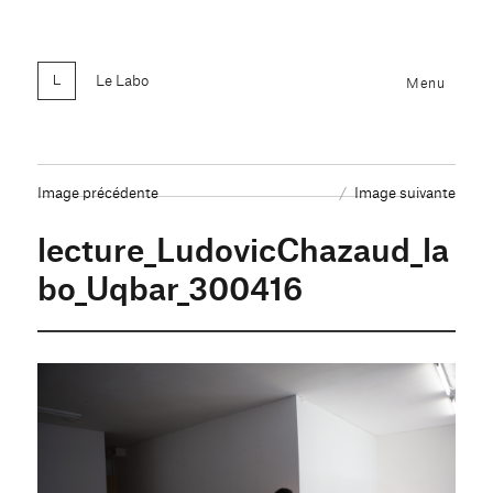
Le Labo
Menu
Image précédente
Image suivante
lecture_LudovicChazaud_la
bo_Uqbar_300416