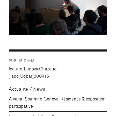
Navigation
PUBLIÉ DANS
de
lecture_LudovicChazaud
l’article
_labo_Uqbar_300416
Actualité / News
À venir: Spinning Geneva: Résidence & exposition
participative