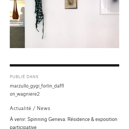
Navigation
PUBLIÉ DANS
de
marzullo_gygi_forlin_daffl
l’article
on_wagniere2
Actualité / News
À venir: Spinning Geneva: Résidence & exposition
participative