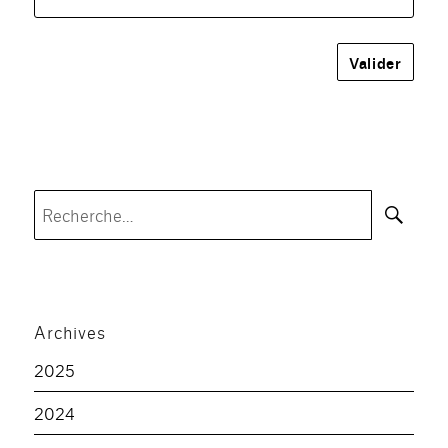
Rec
Recherche
pour :
Archives
2025
2024