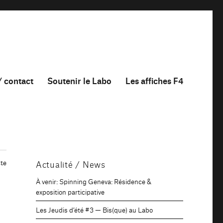
/ contact
Soutenir le Labo
Les affiches F4
te
Actualité / News
À venir: Spinning Geneva: Résidence &
exposition participative
Les Jeudis d’été #3 — Bis(que) au Labo