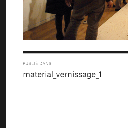
Navigation
PUBLIÉ DANS
de
material_vernissage_1
l’article