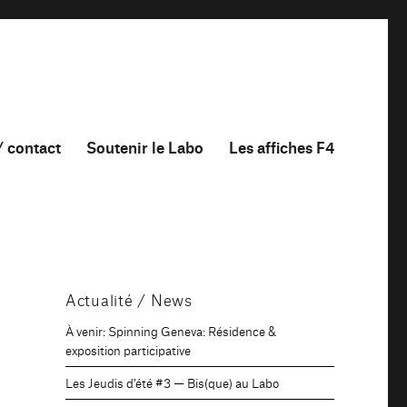
/ contact
Soutenir le Labo
Les affiches F4
Actualité / News
À venir: Spinning Geneva: Résidence &
exposition participative
Les Jeudis d’été #3 — Bis(que) au Labo