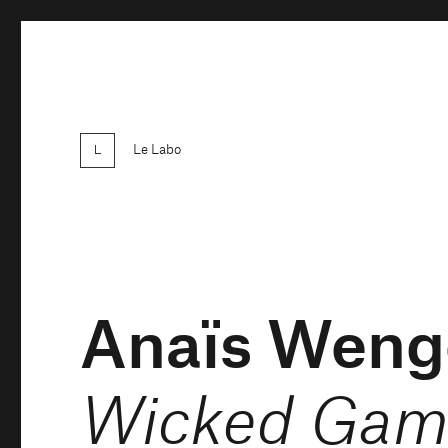
Le Labo
Anaïs Weng
Wicked Gam