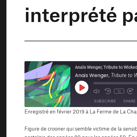
interprété 
Anaïs Wenger, Tribute to Wick
Tribute to
Anaïs Wenger,
Play
1x
Mute/Unmute
Rewind
Fa
Episode
Episode
10
F
SUBSCRIBE
SHARE
Seconds
3
s
Enregistré en février 2019 à La Ferme de La Cha
SHARE
RSS FEED
Figure de crooner qui semble victime de la sensibi
LINK
nostalgie des années 80 pour les années 50. En 