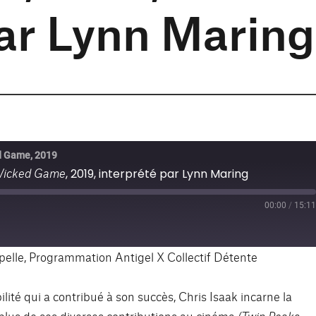
par Lynn Maring
ed Game, 2019
 Wicked Game
, 2019, interprété par Lynn Maring
00:00
/
15:11
st
orward
0
econds
pelle, Programmation Antigel X Collectif Détente
lité qui a contribué à son succès, Chris Isaak incarne la
plus de ses diverses contributions au cinéma
(Twin Peaks
,