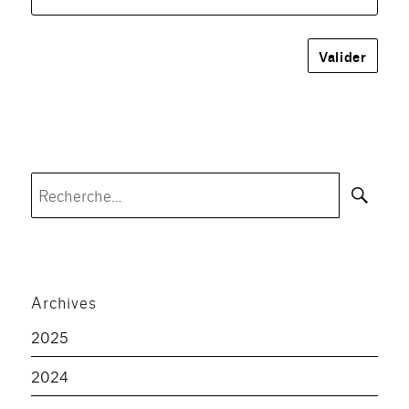
Rec
Recherche
pour :
Archives
2025
2024