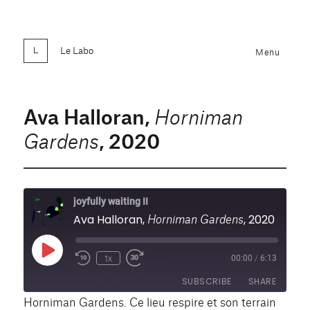
Le Labo
Menu
Ava Halloran,
Horniman
, 2020
Gardens
joyfully waiting II
Horniman Gardens
Ava Halloran,
, 2020
Play
1x
00:00
/
6:13
Rewind
Fast
Episode
10
Forward
SUBSCRIBE
SHARE
Seconds
30
seconds
Horniman Gardens. Ce lieu respire et son terrain