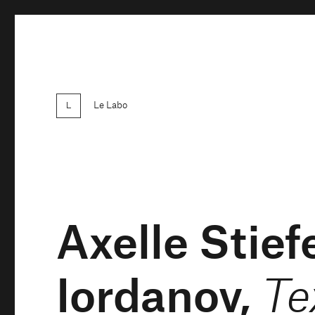
Le Labo
Axelle Stief
Iordanov,
Te