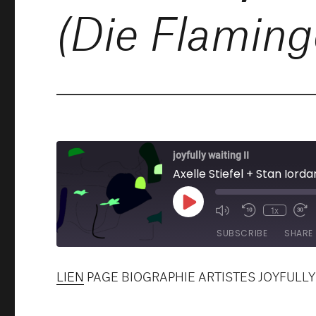
(Die Flamingo
joyfully waiting II
Axelle Stiefel + Stan Iord
Play
1x
Mute/Unmute
Rewind
Fa
Episode
Episode
10
F
SUBSCRIBE
SHARE
Seconds
3
s
LIEN
PAGE BIOGRAPHIE ARTISTES JOYFULLY
SHARE
RSS FEED
LINK