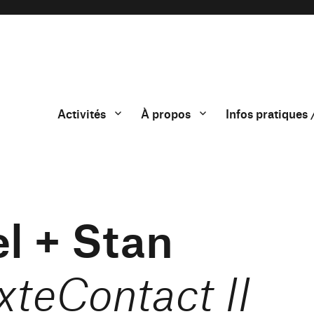
Activités
À propos
Infos pratiques 
el + Stan
xteContact II