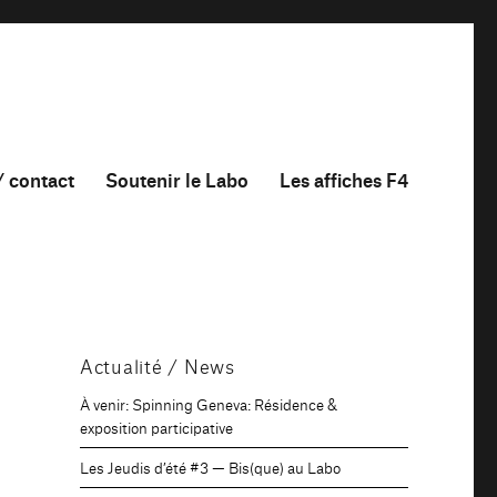
/ contact
Soutenir le Labo
Les affiches F4
Actualité / News
À venir: Spinning Geneva: Résidence &
exposition participative
Les Jeudis d’été #3 — Bis(que) au Labo