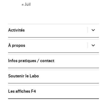
« Juil
ouvrir
Activités
le
sous-
menu
ouvrir
À propos
le
sous-
menu
Infos pratiques / contact
Soutenir le Labo
Les affiches F4