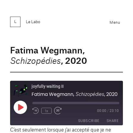
Le Labo
Menu
Fatima Wegmann,
, 2020
Schizopédies
joyfully waiting II
Schizopédies
Fatima Wegmann,
, 2020
Play
1x
00:00
/
23:10
Rewind
Fast
Episode
10
Forward
SUBSCRIBE
SHARE
Seconds
30
seconds
C’est seulement lorsque j’ai accepté que je ne