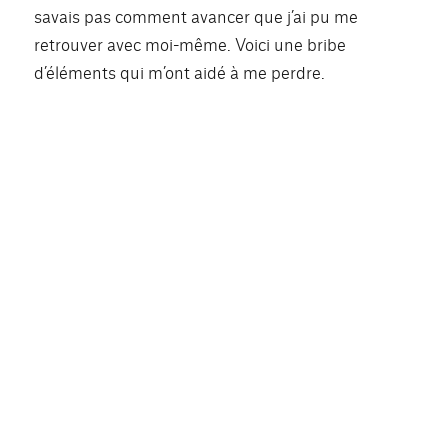
savais pas comment avancer que j’ai pu me
SHARE
RSS FEED
retrouver avec moi-même. Voici une bribe
LINK
d’éléments qui m’ont aidé à me perdre.
EMBED