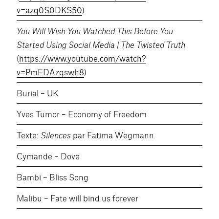
v=azq0S0DKS50
)
You Will Wish You Watched This Before You
Started Using Social Media | The Twisted Truth
(
https://www.youtube.com/watch?
v=PmEDAzqswh8
)
Burial – UK
Yves Tumor – Economy of Freedom
Texte:
Silences
par Fatima Wegmann
Cymande – Dove
Bambi – Bliss Song
Malibu – Fate will bind us forever