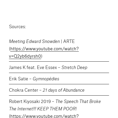
Sources:
Meeting Edward Snowden
| ARTE
(
https://www.youtube.com/watch?
v=Q2yb6dyrsh0
)
James K feat. Eve Essex –
Stretch Deep
Erik Satie –
Gymnopédies
Chokra Center –
21 days of Abundance
Robert Kiyosaki 2019 –
The Speech That Broke
The Internet!!! KEEP THEM POOR
!
(
https://www.youtube.com/watch?