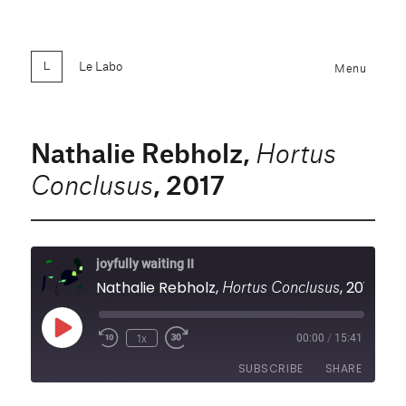
Le Labo
Menu
Nathalie Rebholz,
Hortus
, 2017
Conclusus
joyfully waiting II
Hortus Conclusus
Nathalie Rebholz,
, 2017
Play
1x
00:00
/
15:41
Rewind
Fast
Episode
10
Forward
SUBSCRIBE
SHARE
Seconds
30
seconds