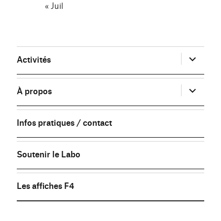
« Juil
ouvrir
Activités
le
sous-
menu
ouvrir
À propos
le
sous-
menu
Infos pratiques / contact
Soutenir le Labo
Les affiches F4