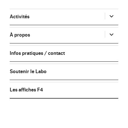
ouvrir
Activités
le
sous-
menu
ouvrir
À propos
le
sous-
menu
Infos pratiques / contact
Soutenir le Labo
Les affiches F4
FB