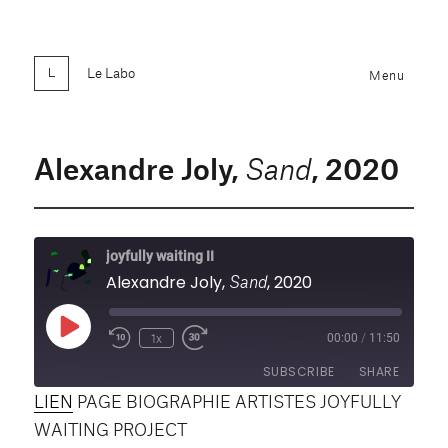
Le Labo
Menu
Alexandre Joly,
, 2020
Sand
joyfully waiting II
Sand
Alexandre Joly,
, 2020
Play
1x
00:00
/
11:50
Rewind
Fast
Episode
10
Forward
SUBSCRIBE
SHARE
Seconds
30
seconds
LIEN
PAGE BIOGRAPHIE ARTISTES JOYFULLY
WAITING PROJECT
SHARE
RSS FEED