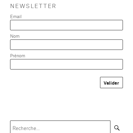
NEWSLETTER
Email
Nom
Prénom
Rec
Recherche
pour :