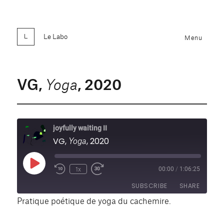
Le Labo
Menu
VG,
, 2020
Yoga
joyfully waiting II
Yoga
VG,
, 2020
Play
1x
00:00
/
1:06:25
Rewind
Fast
Episode
10
Forward
SUBSCRIBE
SHARE
Seconds
30
seconds
Pratique poétique de yoga du cachemire.
SHARE
RSS FEED