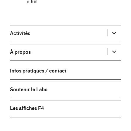
« Juil
ouvrir
Activités
le
sous-
menu
ouvrir
À propos
le
sous-
menu
Infos pratiques / contact
Soutenir le Labo
Les affiches F4