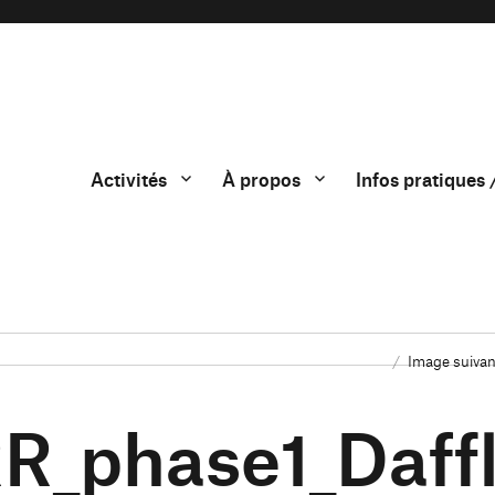
Activités
À propos
Infos pratiques 
Image suivan
R_phase1_Daff