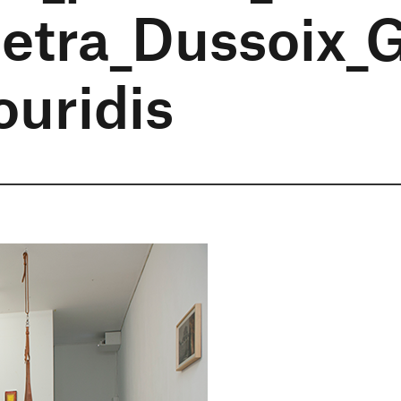
etra_Dussoix_
ouridis