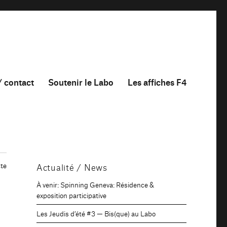
/ contact
Soutenir le Labo
Les affiches F4
te
Actualité / News
À venir: Spinning Geneva: Résidence &
l
exposition participative
Les Jeudis d’été #3 — Bis(que) au Labo