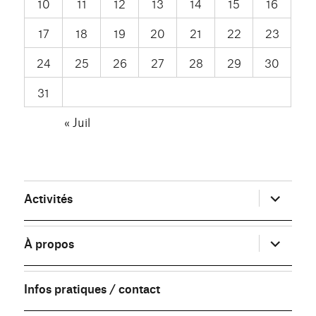
10
11
12
13
14
15
16
17
18
19
20
21
22
23
24
25
26
27
28
29
30
31
« Juil
ouvrir
Activités
le
sous-
menu
ouvrir
À propos
le
sous-
menu
Infos pratiques / contact