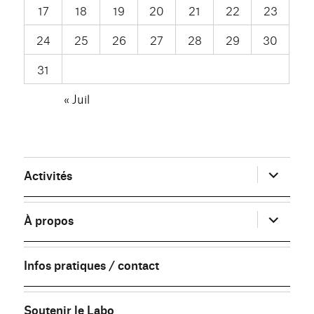
17
18
19
20
21
22
23
24
25
26
27
28
29
30
31
« Juil
ouvrir
Activités
le
sous-
menu
ouvrir
À propos
le
sous-
menu
Infos pratiques / contact
Soutenir le Labo