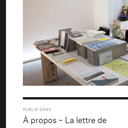
Navigation
PUBLIÉ DANS
de
À propos – La lettre de
l’article