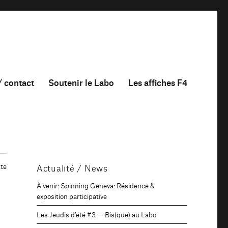
/ contact
Soutenir le Labo
Les affiches F4
te
Actualité / News
À venir: Spinning Geneva: Résidence &
exposition participative
Les Jeudis d’été #3 — Bis(que) au Labo