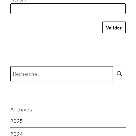
Rec
Recherche
pour :
Archives
2025
2024