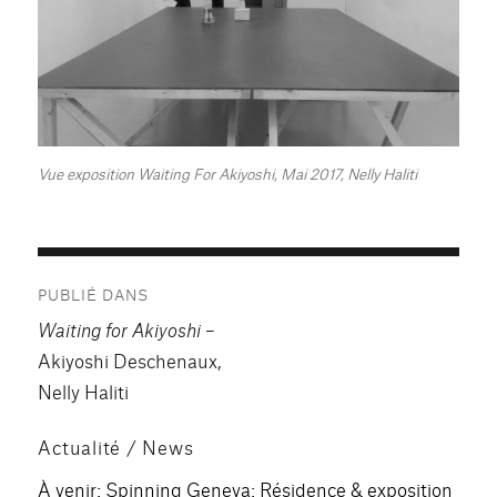
Vue exposition Waiting For Akiyoshi, Mai 2017, Nelly Haliti
Navigation
PUBLIÉ DANS
de
Waiting for Akiyoshi
–
l’article
Akiyoshi Deschenaux,
Nelly Haliti
Actualité / News
À venir: Spinning Geneva: Résidence & exposition