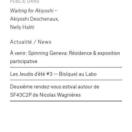
PUBLIÉ DANS
de
Waiting for Akiyoshi
–
l’article
Akiyoshi Deschenaux,
Nelly Haliti
Actualité / News
À venir: Spinning Geneva: Résidence & exposition
participative
Les Jeudis d’été #3 — Bis(que) au Labo
Deuxième rendez-vous estival autour de
SF43C2P de Nicolas Wagnières