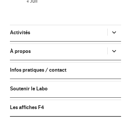
« Juil
ouvrir
Activités
le
sous-
menu
ouvrir
À propos
le
sous-
menu
Infos pratiques / contact
Soutenir le Labo
Les affiches F4
FB