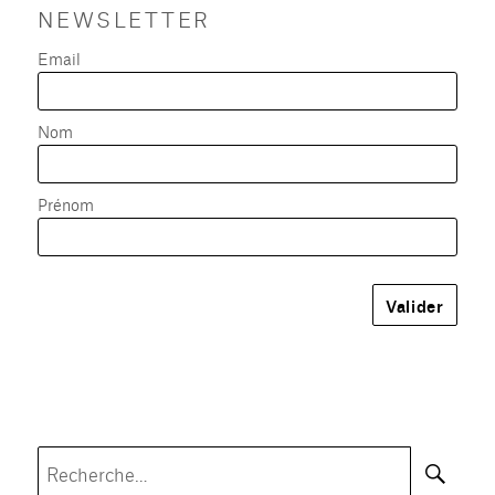
NEWSLETTER
Email
Nom
Prénom
Rec
Recherche
pour :