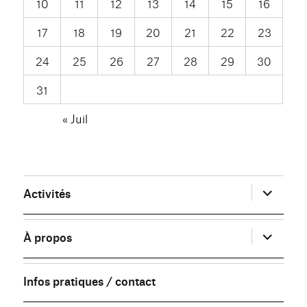
10
11
12
13
14
15
16
17
18
19
20
21
22
23
24
25
26
27
28
29
30
31
« Juil
ouvrir
Activités
le
sous-
menu
ouvrir
À propos
le
sous-
menu
Infos pratiques / contact