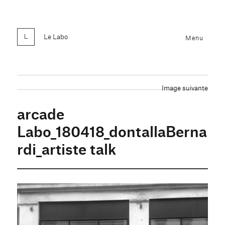
Le Labo
Menu
Image suivante
arcade
Labo_180418_dontallaBerna
rdi_artiste talk