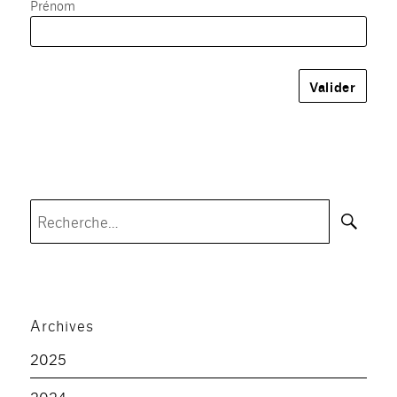
Prénom
Rec
Recherche
pour :
Archives
2025
2024