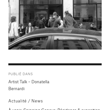
Navigation
PUBLIÉ DANS
de
Artist Talk – Donatella
l’article
Bernardi
Actualité / News
À venir: Spinning Geneva: Résidence & exposition