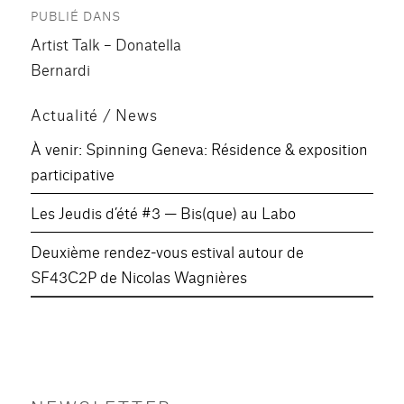
PUBLIÉ DANS
de
Artist Talk – Donatella
l’article
Bernardi
Actualité / News
À venir: Spinning Geneva: Résidence & exposition
participative
Les Jeudis d’été #3 — Bis(que) au Labo
Deuxième rendez-vous estival autour de
SF43C2P de Nicolas Wagnières