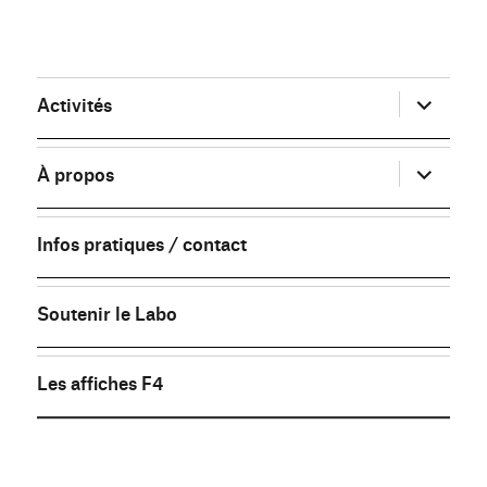
ouvrir
Activités
le
sous-
menu
ouvrir
À propos
le
sous-
menu
Infos pratiques / contact
Soutenir le Labo
Les affiches F4
FB