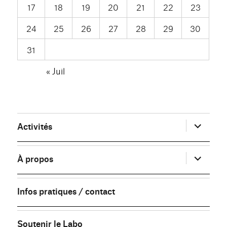
17
18
19
20
21
22
23
24
25
26
27
28
29
30
31
« Juil
ouvrir
Activités
le
sous-
menu
ouvrir
À propos
le
sous-
menu
Infos pratiques / contact
Soutenir le Labo