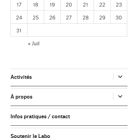
17
18
19
20
21
22
23
24
25
26
27
28
29
30
31
« Juil
ouvrir
Activités
le
sous-
menu
ouvrir
À propos
le
sous-
menu
Infos pratiques / contact
Soutenir le Labo