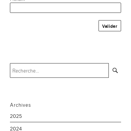
Rec
Recherche
pour :
Archives
2025
2024