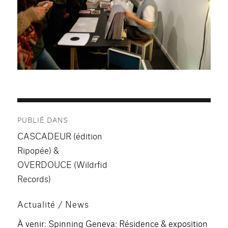
Navigation
PUBLIÉ DANS
de
CASCADEUR (édition
l’article
Ripopée) &
OVERDOUCE (Wildrfid
Records)
Actualité / News
À venir: Spinning Geneva: Résidence & exposition