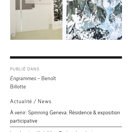
Navigation
PUBLIÉ DANS
de
Engrammes
– Benoît
l’article
Billotte
Actualité / News
À venir: Spinning Geneva: Résidence & exposition
participative