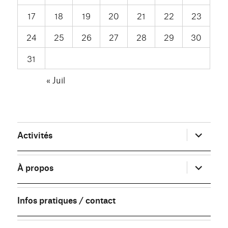
17
18
19
20
21
22
23
24
25
26
27
28
29
30
31
« Juil
ouvrir
Activités
le
sous-
menu
ouvrir
À propos
le
sous-
menu
Infos pratiques / contact