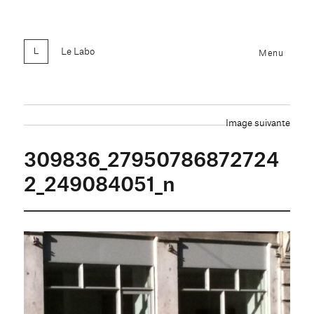
Le Labo
Menu
Image suivante
309836_27950786872724
2_249084051_n