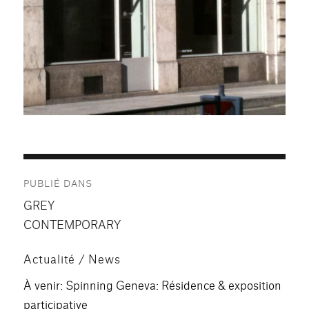
Navigation
PUBLIÉ DANS
de
GREY
l’article
CONTEMPORARY
Actualité / News
À venir: Spinning Geneva: Résidence & exposition
participative