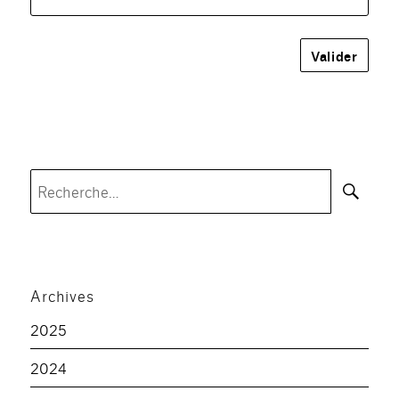
Rec
Recherche
pour :
Archives
2025
2024