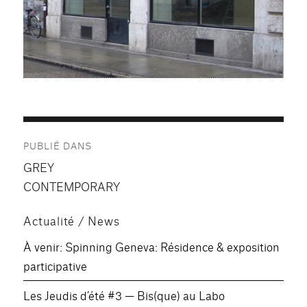
Navigation
PUBLIÉ DANS
de
GREY
l’article
CONTEMPORARY
Actualité / News
À venir: Spinning Geneva: Résidence & exposition
participative
Les Jeudis d’été #3 — Bis(que) au Labo