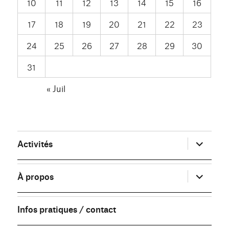
10
11
12
13
14
15
16
17
18
19
20
21
22
23
24
25
26
27
28
29
30
31
« Juil
ouvrir
Activités
le
sous-
menu
ouvrir
À propos
le
sous-
menu
Infos pratiques / contact