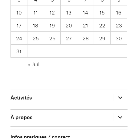
10
11
12
13
14
15
16
17
18
19
20
21
22
23
24
25
26
27
28
29
30
31
« Juil
ouvrir
Activités
le
sous-
menu
ouvrir
À propos
le
sous-
menu
Infos pratiques / contact