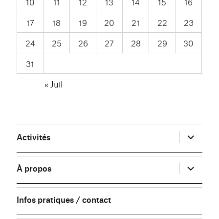
10
11
12
13
14
15
16
17
18
19
20
21
22
23
24
25
26
27
28
29
30
31
« Juil
ouvrir
Activités
le
sous-
menu
ouvrir
À propos
le
sous-
menu
Infos pratiques / contact