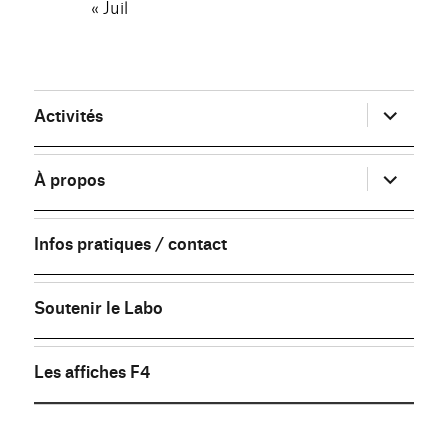
« Juil
ouvrir
Activités
le
sous-
menu
ouvrir
À propos
le
sous-
menu
Infos pratiques / contact
Soutenir le Labo
Les affiches F4