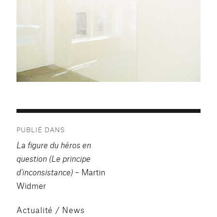
Navigation
PUBLIÉ DANS
de
La figure du héros en
l’article
question (Le principe
d’inconsistance)
– Martin
Widmer
Actualité / News