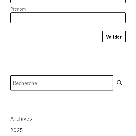
Prénom
Rec
Recherche
pour :
Archives
2025