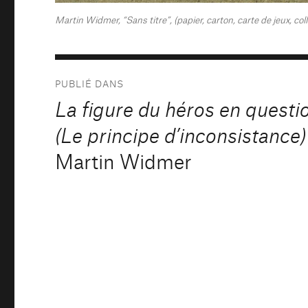
Martin Widmer, “Sans titre”, (papier, carton, carte de jeux, col
Navigation
PUBLIÉ DANS
de
La figure du héros en questi
l’article
(Le principe d’inconsistance)
Martin Widmer