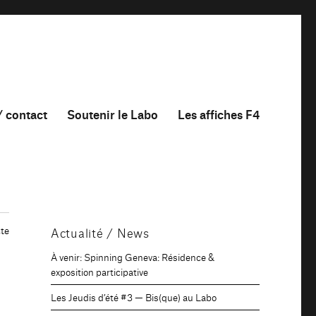
/ contact
Soutenir le Labo
Les affiches F4
te
Actualité / News
À venir: Spinning Geneva: Résidence &
exposition participative
Les Jeudis d’été #3 — Bis(que) au Labo