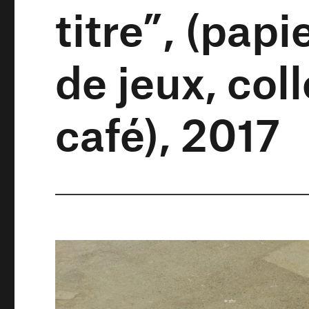
titre”, (papi
de jeux, col
café), 2017