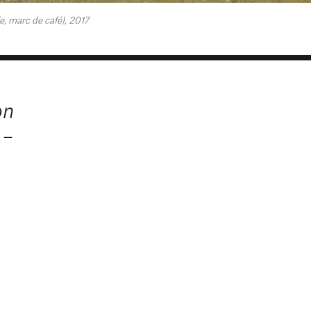
le, marc de café), 2017
on
–