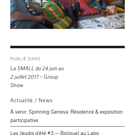
Navigation
PUBLIÉ DANS
de
La SMALL du 24 juin au
l’article
2 juillet 2017
– Group
Show
Actualité / News
À venir: Spinning Geneva: Résidence & exposition
participative
Les Jeudis d’été #3 — Bis(que) au Labo