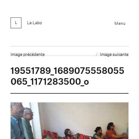
Le Labo
Menu
Image précédente
Image suivante
19551789_1689075558055
065_1171283500_o