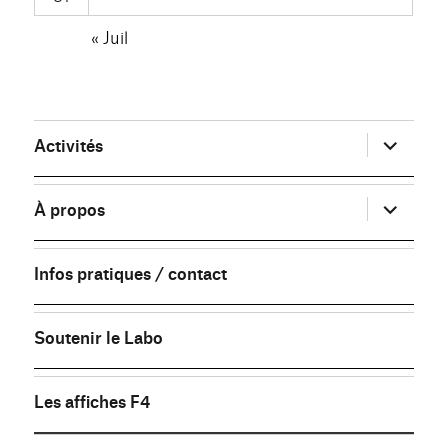
« Juil
ouvrir
Activités
le
sous-
menu
ouvrir
À propos
le
sous-
menu
Infos pratiques / contact
Soutenir le Labo
Les affiches F4