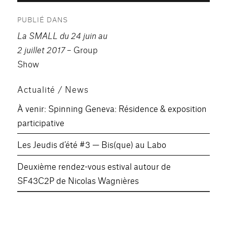
Navigation
PUBLIÉ DANS
de
La SMALL du 24 juin au
l’article
2 juillet 2017
– Group
Show
Actualité / News
À venir: Spinning Geneva: Résidence & exposition
participative
Les Jeudis d’été #3 — Bis(que) au Labo
Deuxième rendez-vous estival autour de
SF43C2P de Nicolas Wagnières