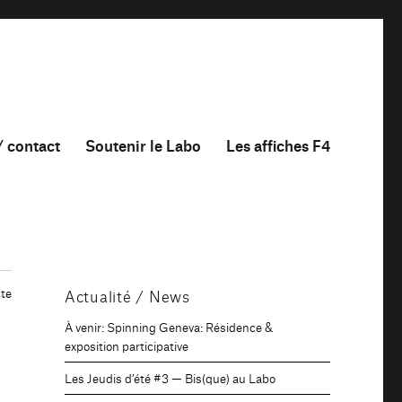
/ contact
Soutenir le Labo
Les affiches F4
te
Actualité / News
À venir: Spinning Geneva: Résidence &
exposition participative
Les Jeudis d’été #3 — Bis(que) au Labo