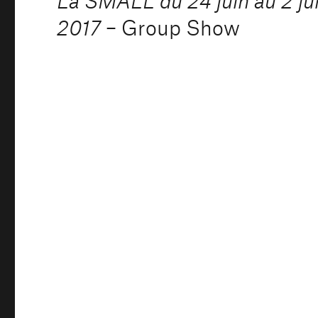
l’article
2017
– Group Show