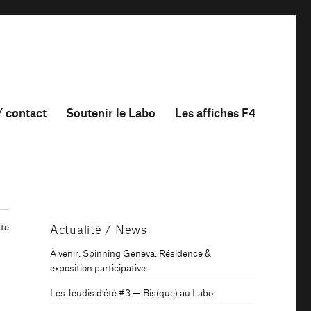
/ contact
Soutenir le Labo
Les affiches F4
te
Actualité / News
À venir: Spinning Geneva: Résidence &
exposition participative
Les Jeudis d’été #3 — Bis(que) au Labo