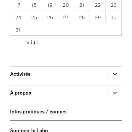
17
18
19
20
21
22
23
24
25
26
27
28
29
30
31
« Juil
ouvrir
Activités
le
sous-
menu
ouvrir
À propos
le
sous-
menu
Infos pratiques / contact
Soutenir le Labo