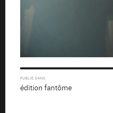
Navigation
PUBLIÉ DANS
de
édition fantôme
l’article