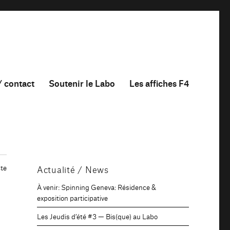
/ contact
Soutenir le Labo
Les affiches F4
te
Actualité / News
À venir: Spinning Geneva: Résidence &
exposition participative
Les Jeudis d’été #3 — Bis(que) au Labo