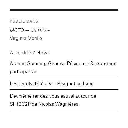
Navigation
PUBLIÉ DANS
de
MOTO — 03.11.17
–
l’article
Virginie Morillo
Actualité / News
À venir: Spinning Geneva: Résidence & exposition
participative
Les Jeudis d’été #3 — Bis(que) au Labo
Deuxième rendez-vous estival autour de
SF43C2P de Nicolas Wagnières