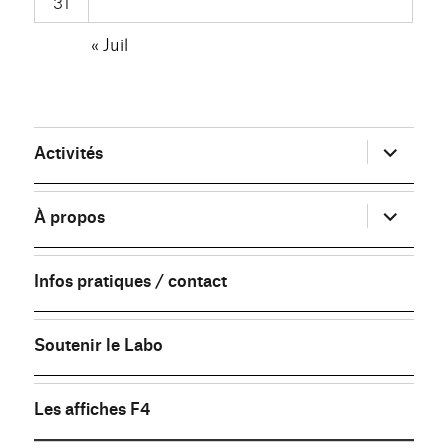
31
« Juil
ouvrir
Activités
le
sous-
menu
ouvrir
À propos
le
sous-
menu
Infos pratiques / contact
Soutenir le Labo
Les affiches F4