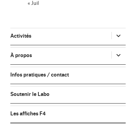
« Juil
ouvrir
Activités
le
sous-
menu
ouvrir
À propos
le
sous-
menu
Infos pratiques / contact
Soutenir le Labo
Les affiches F4