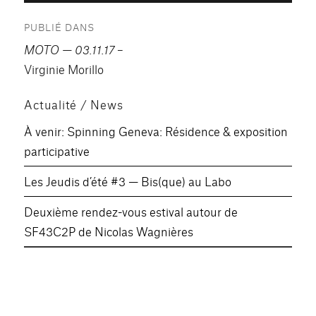
Navigation
PUBLIÉ DANS
de
MOTO — 03.11.17
–
l’article
Virginie Morillo
Actualité / News
À venir: Spinning Geneva: Résidence & exposition
participative
Les Jeudis d’été #3 — Bis(que) au Labo
Deuxième rendez-vous estival autour de
SF43C2P de Nicolas Wagnières