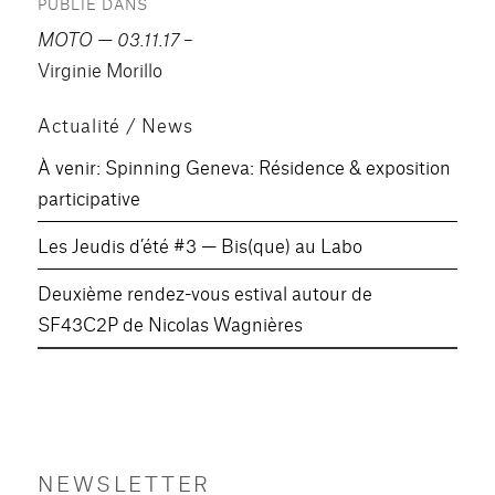
PUBLIÉ DANS
de
MOTO — 03.11.17
–
l’article
Virginie Morillo
Actualité / News
À venir: Spinning Geneva: Résidence & exposition
participative
Les Jeudis d’été #3 — Bis(que) au Labo
Deuxième rendez-vous estival autour de
SF43C2P de Nicolas Wagnières
NEWSLETTER