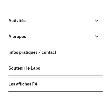
ouvrir
Activités
le
sous-
menu
ouvrir
À propos
le
sous-
menu
Infos pratiques / contact
Soutenir le Labo
Les affiches F4
FB