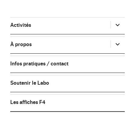
ouvrir
Activités
le
sous-
menu
ouvrir
À propos
le
sous-
menu
Infos pratiques / contact
Soutenir le Labo
Les affiches F4
FB