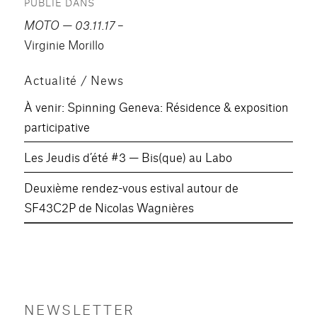
PUBLIÉ DANS
de
MOTO — 03.11.17
–
l’article
Virginie Morillo
Actualité / News
À venir: Spinning Geneva: Résidence & exposition
participative
Les Jeudis d’été #3 — Bis(que) au Labo
Deuxième rendez-vous estival autour de
SF43C2P de Nicolas Wagnières
NEWSLETTER